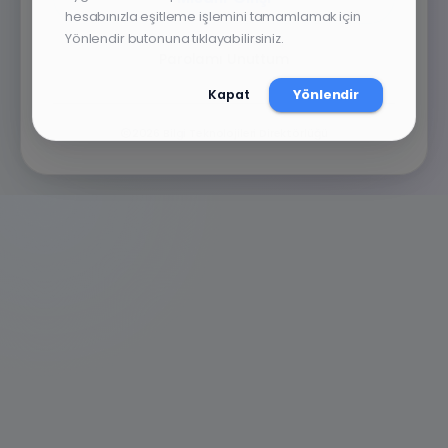
hesabınızla eşitleme işlemini tamamlamak için
Yönlendir butonuna tıklayabilirsiniz.
Parolamı Unuttum
Kapat
Yönlendir
2026
Bilgi Teknolojileri Direktörlüğü